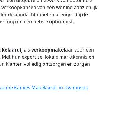
er een uitgebreid netwerk van potentiële
de verkoopkansen van een woning aanzienlijk
onder de aandacht moeten brengen bij de
 verkoop en een betere opbrengst.
kelaardij
als
verkoopmakelaar
voor een
. Met hun expertise, lokale marktkennis en
un klanten volledig ontzorgen en zorgen
Yvonne Kamies Makelaardij in Dwingeloo