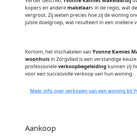
Verder beschikt
Yvonne Kamies Makelaardij
ov
kopers en andere
makelaar
s in de regio, wat 
vergroot. Zij weten precies hoe zij de woning 
juiste doelgroep, wat resulteert in een snellere
Kortom, het inschakelen van
Yvonne Kamies Ma
woonhuis
in Zorgvlied is een verstandige keuze
professionele
verkoopbegeleiding
kunnen zij h
voor een succesvolle verkoop van hun woning.
Meer info over verkopen van een woning bij 
Aankoop