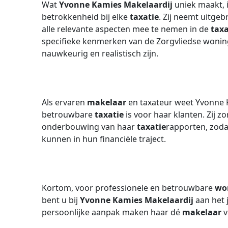
Wat
Yvonne Kamies Makelaardij
uniek maakt, 
betrokkenheid bij elke
taxatie
. Zij neemt uitge
alle relevante aspecten mee te nemen in de
taxa
specifieke kenmerken van de Zorgvliedse woni
nauwkeurig en realistisch zijn.
Als ervaren
makelaar
en taxateur weet Yvonne K
betrouwbare
taxatie
is voor haar klanten. Zij 
onderbouwing van haar
taxatie
rapporten, zoda
kunnen in hun financiële traject.
Kortom, voor professionele en betrouwbare
wo
bent u bij
Yvonne Kamies Makelaardij
aan het j
persoonlijke aanpak maken haar dé
makelaar
v