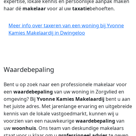
expertise, lokale kennis en persoonlijke aanpak maken
haar dé
makelaar
voor al uw
taxatie
behoeften.
Meer info over taxeren van een woning bij Yvonne
Kamies Makelaardij in Dwingeloo
Waardebepaling
Bent u op zoek naar een professionele makelaar voor
een
waardebepaling
van uw woning in Zorgvlied en
omgeving? Bij
Yvonne Kamies Makelaardij
bent u aan
het juiste adres. Met jarenlange ervaring en uitgebreide
kennis van de lokale vastgoedmarkt, kunnen wij u
voorzien van een nauwkeurige
waardebepaling
van
uw
woonhuis
. Ons team van deskundige makelaars
staat voor u klaar om u
professioneel advies
te geven